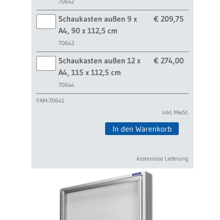
70642
Schaukasten außen 9 x
€ 209,75
A4, 90 x 112,5 cm
70643
Schaukasten außen 12 x
€ 274,00
A4, 115 x 112,5 cm
70644
FAM-70641
inkl. MwSt.
In den Warenkorb
kostenlose Lieferung