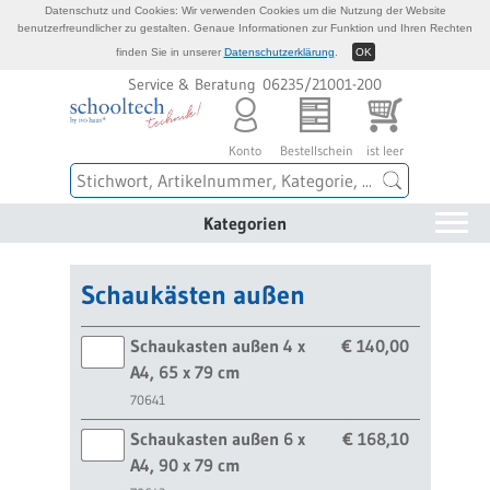
Datenschutz und Cookies: Wir verwenden Cookies um die Nutzung der Website
benutzerfreundlicher zu gestalten. Genaue Informationen zur Funktion und Ihren Rechten
finden Sie in unserer
Datenschutzerklärung
.
OK
Service & Beratung 06235/21001-200
Konto
Bestellschein
ist leer
Kategorien
Schaukästen außen
Schaukasten außen 4 x
€ 140,00
A4, 65 x 79 cm
70641
Schaukasten außen 6 x
€ 168,10
A4, 90 x 79 cm