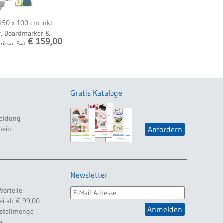
150 x 100 cm inkl.
er, Boardmarker &
€ 159,00
niger Set
Gratis Kataloge
eldung
hein
Anfordern
Newsletter
Vorteile
ei ab € 99,00
Anmelden
estellmenge
e