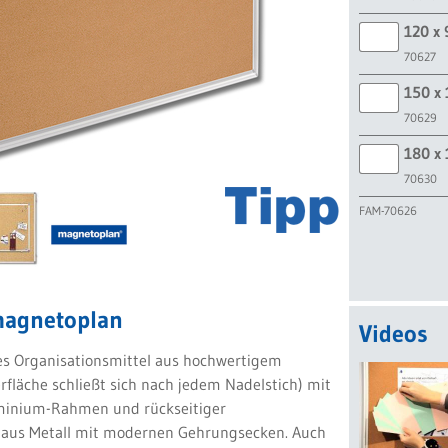
120 x
70627
150 x
70629
180 x
70630
FAM-70626
magnetoplan
Videos
es Organisationsmittel aus hochwertigem
rfläche schließt sich nach jedem Nadelstich) mit
inium-Rahmen und rückseitiger
aus Metall mit modernen Gehrungsecken. Auch