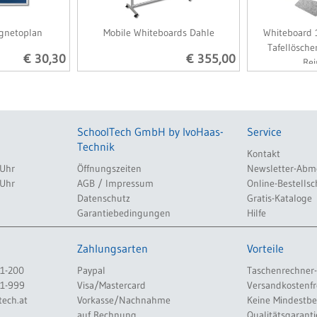
agnetoplan
Mobile Whiteboards Dahle
Whiteboard 
Tafellösch
€ 30,30
€ 355,00
Rei
SchoolTech GmbH by IvoHaas-
Service
Technik
Kontakt
 Uhr
Öffnungszeiten
Newsletter-Abm
 Uhr
AGB / Impressum
Online-Bestellsc
Datenschutz
Gratis-Kataloge
Garantiebedingungen
Hilfe
Zahlungsarten
Vorteile
1-200
Paypal
Taschenrechner-
1-999
Visa/Mastercard
Versandkostenfr
tech.at
Vorkasse/Nachnahme
Keine Mindestb
auf Rechnung
Qualitätsgaranti