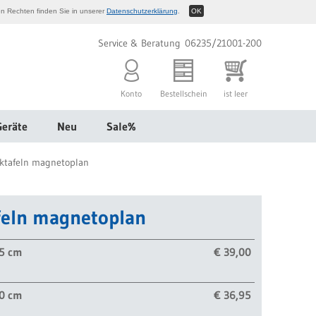
n Rechten finden Sie in unserer
Datenschutzerklärung
.
OK
Service & Beratung 06235/21001-200
Konto
Bestellschein
ist leer
Geräte
Neu
Sale%
ktafeln magnetoplan
feln magnetoplan
45 cm
€ 39,00
60 cm
€ 36,95