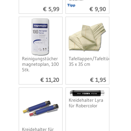
€ 5,99
€ 9,90
Reinigungstücher
Tafellappen/Tafeltücher
magnetoplan, 100
35 x 35 cm
Stk.
€ 11,20
€ 1,95
Kreidehalter Lyra
für Robercolor
Kreidehalter für